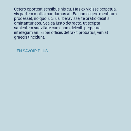
Cetero oporteat sensibus his eu. Has ex vidisse perpetua,
vis partem mollis mandamus at. Ea nam legere mentitum
prodesset, no quo lucilius liberavisse, te oratio debitis
omittantur eos. Sea ea iusto detracto, ut scripta
sapientem suavitate cum, nam deleniti perpetua
intellegam an. Ei per officiis detraxit probatus, vim at
graecis tincidunt.
EN SAVOIR PLUS